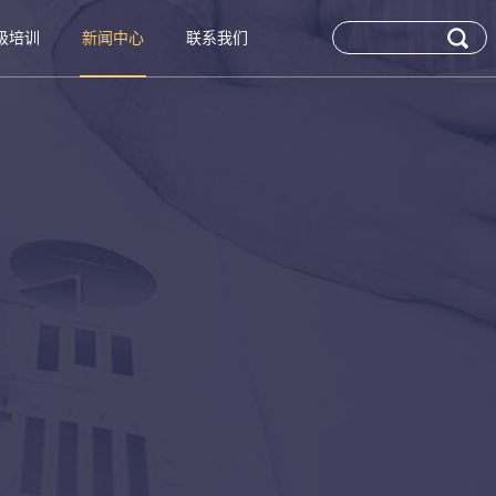
级培训
新闻中心
联系我们