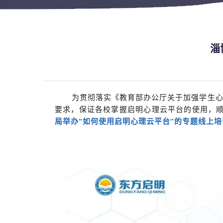
淄
为贯彻落实《教育部办公厅关于加强学生
要求，
保证各校掌握启明心理云平台的使用，
局
举办“如何使用启明心理云平台
”
的专题线上培