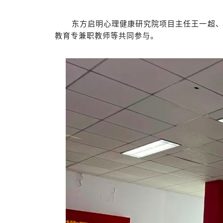
东方启明心理健康研究院项目主任王一超
教育专兼职教师等共同
参与。