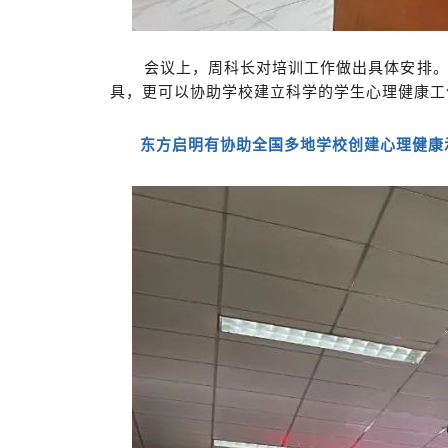
会议上，
周科
长对培训工作做出具体安排
具，更可以协助学校建立科学的学生心理健康工
东方启明有协助全国多地学校创建心理健康