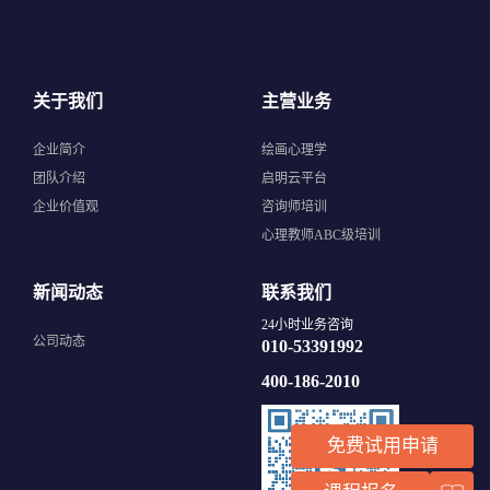
关于我们
主营业务
企业简介
绘画心理学
团队介绍
启明云平台
企业价值观
咨询师培训
心理教师ABC级培训
新闻动态
联系我们
24小时业务咨询
公司动态
010-53391992
400-186-2010
免费试用申请