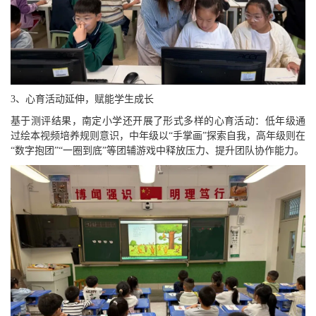
3、心育活动延伸，赋能学生成长
基于测评结果，南定小学还开展了形式多样的心育活动：低年级通
过绘本视频培养规则意识，中年级以“手掌画”探索自我，高年级则在
“数字抱团”“一圈到底”等团辅游戏中释放压力、提升团队协作能力。