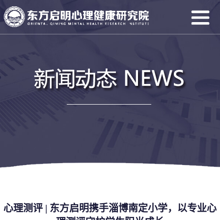
心理测评 | 东方启明携手淄博南定小学，以专业心