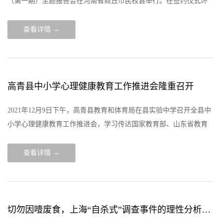
（第一期）主题报告会在河南省商丘市民权县举行。在签约仪式环
节中，东方启明教育科技（北京）有限公司董事长宋振宝，中科院
发展与教育心理学
查看详情 →
高青县中小学心理健康教育工作推进会隆重召开
2021年12月9日下午，高青县教育和体育局在县实验中学召开全县中
小学心理健康教育工作推进会，学习传达国家教育部、山东省教育
厅、淄博市教育局相关文件及会议精神，深入贯彻重要决策部署，
总结县前一阶段心理
查看详情 →
切勿因噎废食，上海“自杀式”调查事件的理性分析与思考