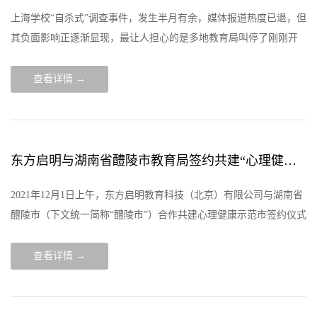
上海学校“自杀式”调查事件，发生半月有余，媒体报道热度已退，但
其负面影响正逐渐显现，最让人担心的是多地教育局叫停了刚刚开
始的学生心理测评。测评中的错误需要纠正，但部分教育局担心出
错，就不进行心理健康测
查看详情 →
东方启明与湖南省醴陵市教育局签约共建“心理健康示范市”
2021年12月1日上午，东方启明教育科技（北京）有限公司与湖南省
醴陵市（下文统一简称“醴陵市”）合作共建心理健康示范市签约仪式
在醴陵市隆重举行，东方启明心理健康研究院副院长谢科博士和湖
南省醴陵市教育
查看详情 →