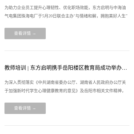
为助力企业员工提升心理韧性、优化职场效能，东方启明与中海油
气电集团珠海电厂于5月20日联合主办“与情绪和解，拥抱美好人生”
主题心理健康讲座。活动由知名心理学专家、东方启明企业EAP讲
师方佩琼担任主讲，
查看详情 →
教师培训 | 东方启明携手岳阳楼区教育局成功举办中小学心理危机筛查评估干预基本技能专题培训会
为深入贯彻落实《中共湖南省委办公厅、湖南省人民政府办公厅关
于加强新时代学生心理健康教育的意见》及岳阳市相关文件精神，
全面提升中小学生心理危机筛查评估与干预能力，切实护航学生身
心健康成长，2025年4月
查看详情 →