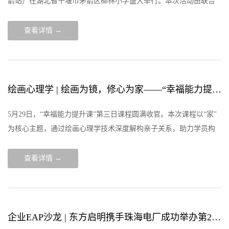
箭站）在湖北省十堰市茅箭区柳林小学盛大举行。本次活动由联合
国教科文组织全球健康与教育教席（北京大学）、北京大学儿童青
少年卫生研究所
查看详情 →
绘画心理学 | 绘画为镜，修心为家——“幸福能力提升课”圆满收官！
5月29日，“幸福能力提升课”第三日课程圆满收官。本次课程以“家”
为核心主题，通过绘画心理学技术深度解构亲子关系，助力学员构
建家庭幸福力。苏迪博士在授课中强调：“幸福是一种能力，能力需
要学习”，现场百
查看详情 →
企业EAP沙龙 | 东方启明携手珠海电厂成功举办第24期心理沙龙