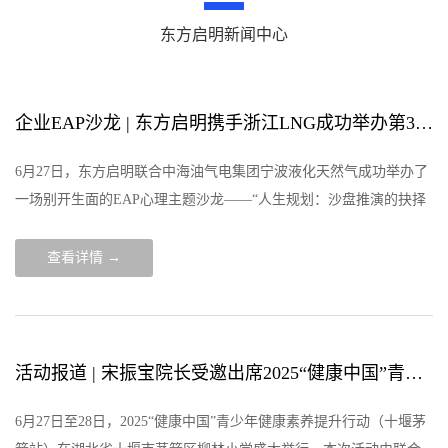
东方启明新闻中心
企业EAP沙龙 | 东方启明携手浙江LNG成功举办第37期心理沙龙
6月27日，东方启明联合中海油气电集团宁波液化天然气成功举办了
一场别开生面的EAP心理主题沙龙——“人生规划：沙盘推演的抉择
智慧与成长之旅”。活动旨在通过沙盘推演与复盘，助力员工提升决
策能力，实现个人
查看详情 →
活动报道 | 宋振宝院长受邀出席2025“健康中国”青少年健康素养提升行动（十堰茅箭站）
6月27日至28日，2025“健康中国”青少年健康素养提升行动（十堰茅